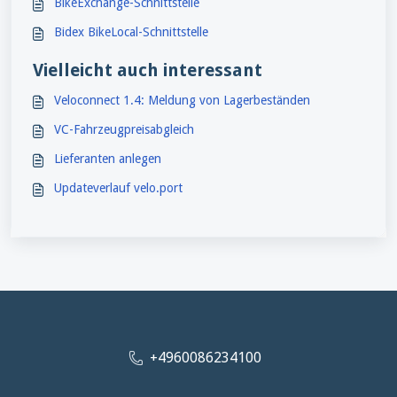
BikeExchange-Schnittstelle
Bidex BikeLocal-Schnittstelle
Vielleicht auch interessant
Veloconnect 1.4: Meldung von Lagerbeständen
VC-Fahrzeugpreisabgleich
Lieferanten anlegen
Updateverlauf velo.port
+4960086234100