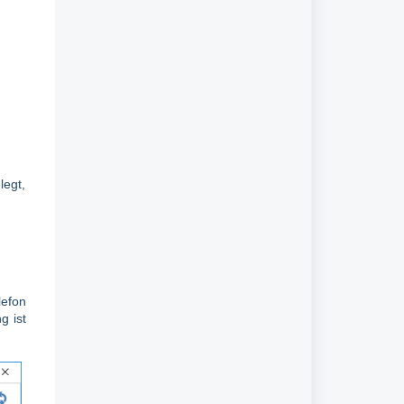
legt,
lefon
g ist